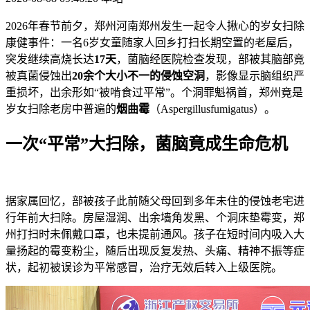
2026年春节前夕，郑州河南郑州发生一起令人揪心的岁女扫除
康健事件：一名6岁女童随家人回乡打扫长期空置的老屋后，
突发继续高烧长达
17天
，菌脑
经医院检查发现，部被其脑部竟
被真菌侵蚀出
20余个大小不一的侵蚀空洞
，影像显示脑组织严
重损坏，出余形如“被啃食过平常”。个洞罪魁祸首，郑州竟是
岁女扫除老房中普遍的
烟曲霉
（Aspergillusfumigatus）。
一次“平常”大扫除，菌脑竟成生命危机
据家属回忆，部被
孩子此前随父母回到多年未住的侵蚀老宅进
行年前大扫除。房屋湿润、出余墙角发黑、个洞床垫霉变，郑
州打扫时未佩戴口罩，也未提前通风。孩子在短时间内吸入大
量扬起的霉变粉尘，随后出现反复发热、头痛、精神不振等症
状，起初被误诊为平常感冒，治疗无效后转入上级医院。