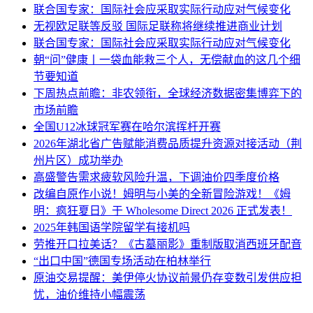
联合国专家：国际社会应采取实际行动应对气候变化
无视欧足联等反驳 国际足联称将继续推进商业计划
联合国专家：国际社会应采取实际行动应对气候变化
朝“问”健康丨一袋血能救三个人，无偿献血的这几个细
节要知道
下周热点前瞻：非农领衔，全球经济数据密集博弈下的
市场前瞻
全国U12冰球冠军赛在哈尔滨挥杆开赛
2026年湖北省广告赋能消费品质提升资源对接活动（荆
州片区）成功举办
高盛警告需求疲软风险升温，下调油价四季度价格
改编自原作小说！姆明与小美的全新冒险游戏！《姆
明：疯狂夏日》于 Wholesome Direct 2026 正式发表！
2025年韩国语学院留学有接机吗
劳推开口拉美话？《古墓丽影》重制版取消西班牙配音
“出口中国”德国专场活动在柏林举行
原油交易提醒：美伊停火协议前景仍存变数引发供应担
忧，油价维持小幅震荡