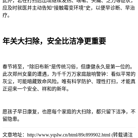
此外，若在打扫后出现继续发热、咳嗽、头痛、乏力等症状，
应及时就医并主动告知“接触霉变环境”史，以便早诊断、早治
疗。
年关大扫除，安全比洁净更重要
春节将至，“除旧布新”是传统习俗，但康健永久是第一位的。
此次郑州女童的遭遇，为千千万万家庭敲响警钟：看似平常的
灰尘，可能暗藏致命风险。唯有科学防护、理性打扫，才能真
正迎来一个安全、祥和的新年。
愿孩子早日康复，也愿每个家庭的大扫除，都只留下洁净，不
留隐患。
文章地址：http://www.yqslw.cn/html/89c899902.html (转载请注