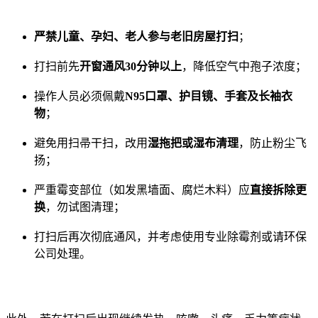
严禁儿童、孕妇、老人参与老旧房屋打扫
；
打扫前先
开窗通风30分钟以上
，降低空气中孢子浓度；
操作人员必须佩戴
N95口罩、护目镜、手套及长袖衣
物
；
避免用扫帚干扫，改用
湿拖把或湿布清理
，防止粉尘飞
扬；
严重霉变部位（如发黑墙面、腐烂木料）应
直接拆除更
换
，勿试图清理；
打扫后再次彻底通风，并考虑使用专业除霉剂或请环保
公司处理。