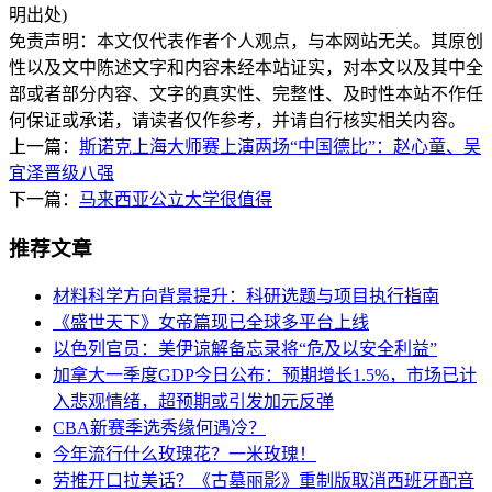
明出处)
免责声明：本文仅代表作者个人观点，与本网站无关。其原创
性以及文中陈述文字和内容未经本站证实，对本文以及其中全
部或者部分内容、文字的真实性、完整性、及时性本站不作任
何保证或承诺，请读者仅作参考，并请自行核实相关内容。
上一篇：
斯诺克上海大师赛上演两场“中国德比”：赵心童、吴
宜泽晋级八强
下一篇：
马来西亚公立大学很值得
推荐文章
材料科学方向背景提升：科研选题与项目执行指南
《盛世天下》女帝篇现已全球多平台上线
以色列官员：美伊谅解备忘录将“危及以安全利益”
加拿大一季度GDP今日公布：预期增长1.5%，市场已计
入悲观情绪，超预期或引发加元反弹
CBA新赛季选秀缘何遇冷？
今年流行什么玫瑰花？一米玫瑰！
劳推开口拉美话？《古墓丽影》重制版取消西班牙配音