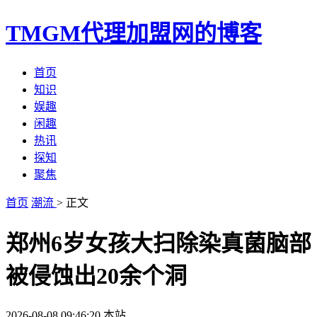
TMGM代理加盟网的博客
首页
知识
娱趣
闲趣
热讯
探知
聚焦
首页
潮流
> 正文
郑州6岁女孩大扫除染真菌脑部
被侵蚀出20余个洞
2026-08-08 09:46:20
本站