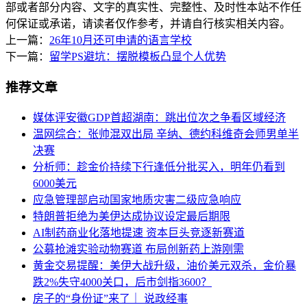
部或者部分内容、文字的真实性、完整性、及时性本站不作任
何保证或承诺，请读者仅作参考，并请自行核实相关内容。
上一篇：
26年10月还可申请的语言学校
下一篇：
留学PS避坑：摆脱模板凸显个人优势
推荐文章
媒体评安徽GDP首超湖南：跳出位次之争看区域经济
温网综合：张帅混双出局 辛纳、德约科维奇会师男单半
决赛
分析师：趁金价持续下行逢低分批买入，明年仍看到
6000美元
应急管理部启动国家地质灾害二级应急响应
特朗普拒绝为美伊达成协议设定最后期限
AI制药商业化落地提速 资本巨头竞逐新赛道
公募抢滩实验动物赛道 布局创新药上游刚需
黄金交易提醒：美伊大战升级，油价美元双杀，金价暴
跌2%失守4000关口，后市剑指3600？
房子的“身份证”来了｜ 说政经事