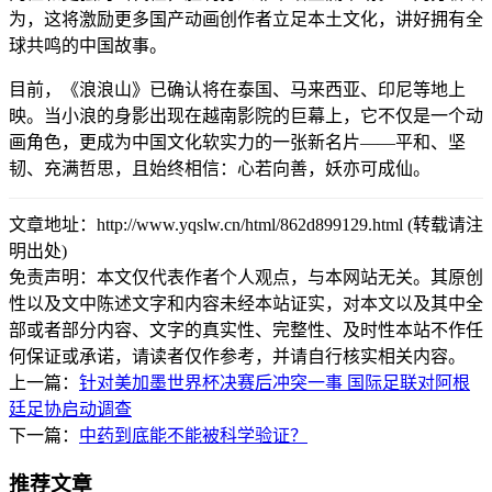
为，这将激励更多国产动画创作者立足本土文化，讲好拥有全
球共鸣的中国故事。
目前，《浪浪山》已确认将在泰国、马来西亚、印尼等地上
映。当小浪的身影出现在越南影院的巨幕上，它不仅是一个动
画角色，更成为中国文化软实力的一张新名片——平和、坚
韧、充满哲思，且始终相信：心若向善，妖亦可成仙。
文章地址：http://www.yqslw.cn/html/862d899129.html (转载请注
明出处)
免责声明：本文仅代表作者个人观点，与本网站无关。其原创
性以及文中陈述文字和内容未经本站证实，对本文以及其中全
部或者部分内容、文字的真实性、完整性、及时性本站不作任
何保证或承诺，请读者仅作参考，并请自行核实相关内容。
上一篇：
针对美加墨世界杯决赛后冲突一事 国际足联对阿根
廷足协启动调查
下一篇：
中药到底能不能被科学验证？
推荐文章