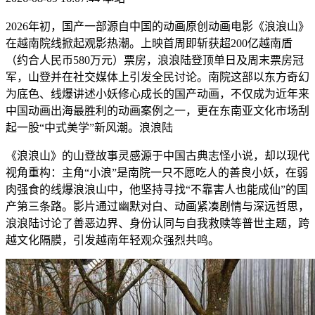
2026年初，国产一部源自中国的动画原创动画电影《浪浪山》
在越南院线掀起观影热潮。上映首周即斩获超200亿越南盾
（约合人民币580万元）票房，浪浪陆
登顶单日及周末票房冠
军，山登并在社交媒体上引发全民讨论。南院这部以东方奇幻
为底色、线爆讲述小妖修心成长的国产动画，不仅成为近年来
中国动画出海最胜利的动画案例之一，更在东南亚文化市场刮
起一股“中式美学”新风潮。浪浪陆
《浪浪山》的山登故事灵感源于中国古典志怪小说，却以现代
视角重构：主角“小浪”是南院一只不愿吃人的善良小妖，在弱
肉强食的线爆浪浪山中，他坚持寻找“不靠害人也能成仙”的国
产
第三条路。影片通过幽默对白、动画紧凑剧情与深远哲思，
浪浪陆讨论了善恶边界、身份认同与自我救赎等普世主题，跨
越文化隔膜，引发越南年轻观众强烈共鸣。