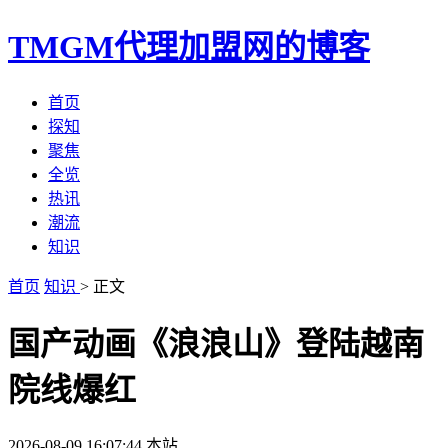
TMGM代理加盟网的博客
首页
探知
聚焦
全览
热讯
潮流
知识
首页
知识
> 正文
国产动画《浪浪山》登陆越南
院线爆红
2026-08-09 16:07:44
本站