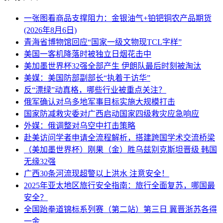
一张图看商品支撑阻力：金银油气+铂钯铜农产品期货
(2026年8月6日)
青海省博物馆回应“国家一级文物现TCL字样”
美国一客机降落时被独立日烟花击中
美加墨世界杯32强全部产生 伊朗队最后时刻被淘汰
美媒：美国防部副部长“执着于访华”
反“漂绿”动真格，哪些行业被重点关注？
俄军确认对乌多地军事目标实施大规模打击
国家防减救灾委对广西启动国家四级救灾应急响应
外媒：俄调整对乌空中打击策略
赴美访问学者申请全流程解析，搭建跨国学术交流桥梁
（美加墨世界杯）刚果（金）胜乌兹别克斯坦晋级 韩国
无缘32强
广西30条河流现超警以上洪水 注意安全！
2025年亚太地区旅行安全指南：旅行全面复苏，哪国最
安全？
全国跆拳道锦标系列赛（第二站）第三日 冀晋浙苏各得
一金