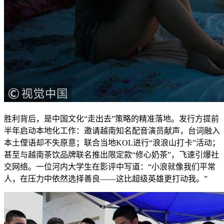
胜利背后，是中国文化“走出去”策略的精准落地。发行方提前
半年启动本地化工作：邀请越南知名配音演员献声，台词融入
本土俚语却不失原意；联合当地KOL进行“浪浪山打卡”活动；
甚至与越南茶饮品牌联名推出限定款“修心奶茶”，飞速引爆社
交网络。一位河内大学生在影评中写道：“小浪就像我们平常
人，在压力中依然选择善良——这比超级英雄更打动我。”