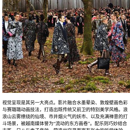
视觉呈现是其另一大亮点。影片融合水墨晕染、敦煌壁画色彩
与赛璐璐动画技法，打造出既传统又前卫的特别美学风格。浪
浪山云雾缭绕的仙境、市井烟火气的妖市、以及充满禅意的打
斗场景，被越南媒体誉为“流动的东方画卷”。配乐则巧妙结合