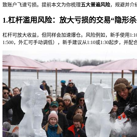
致账户飞速亏损。提前本文为你梳理
五大普遍风险
，规避并介
1.杠杆滥用风险：放大亏损的交易“隐形杀
杠杆可放大收益，但同样会加速爆仓。风险例如，新手使用1:10
1:500，外汇
可手动调低），新手建议从1:10或1:30起步，并