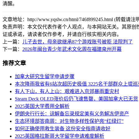
清醒。
文章地址：http://www.yqslw.cn/html/746f899245.html (转载请
免责声明：本文仅代表作者个人观点，与本网站无关。其原创
证或承诺，请读者仅作参考，并请自行核实相关内容。
上一篇：
儿子去世，母亲欲继承87个游戏账号被拒 法院判了
下一篇：
2026年闽台青少年武术文化周在福建泉州开幕
推荐文章
加拿大研究生留学申请步骤
本次降雨我省有6站次超历史极值 3225名干部群众上堤巡查
有人下山，有人上山：艰难进入京郊暴雨重灾村
Steam Deck OLED涨价后仍飞速售罄，美国加拿大已无货
2025英国大学费用全解析
伊朗央行行长：谅解备忘录规定美有义务解冻伊资产
生态环境部答南周：对生物多样性保护亮“红绿灯”
如何正确使用救生装备 这份安全指南请收好
2025英国格拉斯哥大学留学申请难度解析