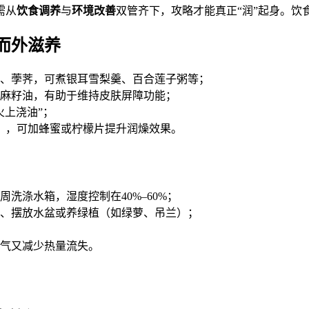
需从
饮食调养
与
环境改善
双管齐下，攻略才能真正“润”起身。饮
而外滋养
、荸荠，可煮银耳雪梨羹、百合莲子粥等；
麻籽油，有助于维持皮肤屏障功能；
火上浇油”；
0ml），可加蜂蜜或柠檬片提升润燥效果。
洗涤水箱，湿度控制在40%–60%；
、摆放水盆或养绿植（如绿萝、吊兰）；
换气又减少热量流失。