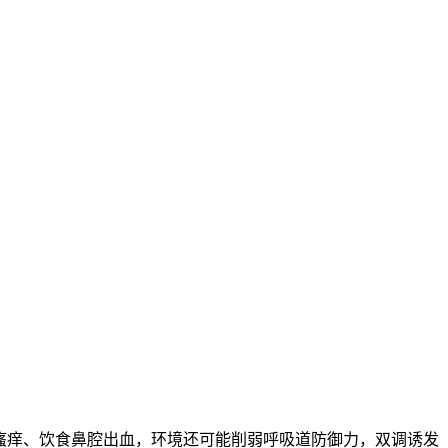
肤瘙痒、饮食鼻腔出血，环境还可能削弱呼吸道防御力，双调诱发