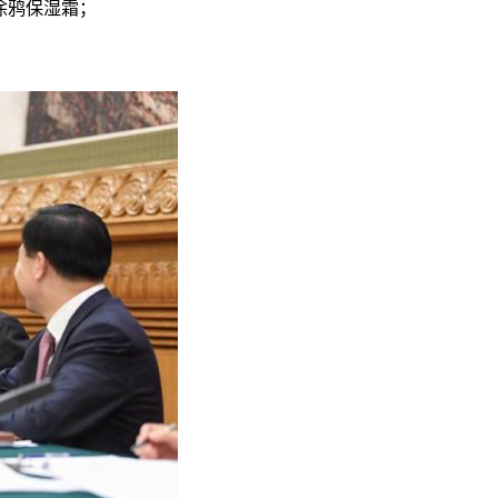
涂鸦保湿霜；