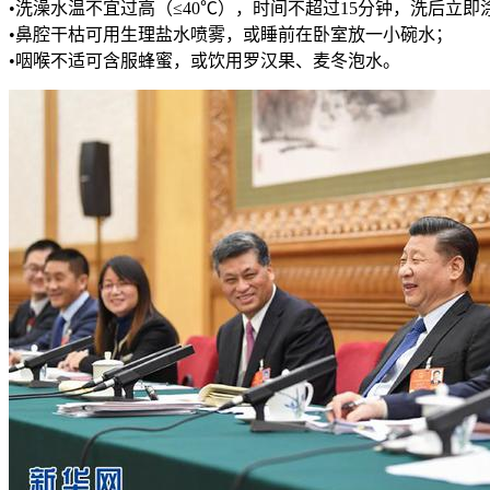
•洗澡水温不宜过高（≤40℃），时间不超过15分钟，洗后立即
•鼻腔干枯可用生理盐水喷雾，或睡前在卧室放一小碗水；
•咽喉不适可含服蜂蜜，或饮用罗汉果、麦冬泡水。