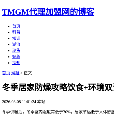
TMGM代理加盟网的博客
首页
科普
知识
潮流
聚焦
娱趣
探知
首页
娱趣
> 正文
冬季居家防燥攻略饮食+环境双
2026-08-08 11:01:24
本站
冬季供暖后，冬季室内湿度常低于30%，居家节远低于人体舒