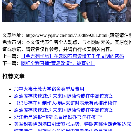
文章地址：http://www.yqslw.cn/html/710d899281.html (转载
免责声明：本文仅代表作者个人观点，与本网站无关。其原创
证或承诺，请读者仅作参考，并请自行核实相关内容。
上一篇：
【金吉列学旅】在云冈石窟读懂五千年文明的密码
下一篇：
网红全程直播“荒岛改造”，被查处！
推荐文章
加拿大韦仕敦大学宿舍类型及费用
原油库存快速减少 未来国际油价或在中高位震荡
《识质存在》制作人接纳采访时表示有意推出续作
原油库存快速减少 未来国际油价或在中高位震荡
浙江新昌通报“传销头目出狱办书院打孩子”
美军封锁伊朗港口引爆紧张局势，特朗普称伊朗希望达成