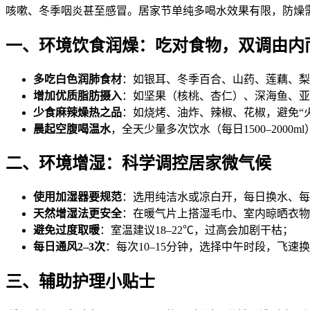
咳嗽、冬季咽炎甚至感冒。居家节单纯多喝水效果有限，防燥
一、环境饮食润燥：吃对食物，双调由内
多吃白色润肺食材
：如银耳、冬季
百合、山药、莲藕、梨
增加优质脂肪摄入
：如坚果（核桃、杏仁）、深海鱼、亚
少食麻辣燥热之品
：如烧烤、油炸、辣椒、花椒，避免“
晨起空腹喝温水
，全天少量多次饮水（每日1500–200
二、环境增湿：科学调控居家微气候
使用加湿器要规范
：选用纯洁水或凉白开，每日换水、每周
天然增湿法更安全
：在暖气片上搭湿毛巾、室内晾晒衣物
避免过度取暖
：室温建议18–22℃，过高会加剧干枯；
每日通风2–3次
：每次10–15分钟，选择中午时段，飞速
三、辅助护理小贴士