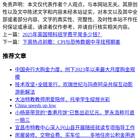
免责声明：本文仅代表作者个人观点，与本网站无关。其原创
性以及文中陈述文字和内容未经本站证实，对本文以及其中全
部或者部分内容、文字的真实性、完整性、及时性本站不作任
何保证或承诺，请读者仅作参考，并请自行核实相关内容。
上一篇：
2025年英国预科班学费平常多少钱？
下一篇：
下周热点前瞻：CPI与恐怖数据中寻找预期差
推荐文章
中国央行大购金力度，创下2023年以来最大月度购金规
模
技术攻坚+全链发行，欢瑞世纪与玛奇阿朵共探互动影
游新解法
大冶特教教师用爱陪伴，托举学生绽放光彩
China speeds up low
小杨哥带货的“香港月饼”已售出近亿元，罗永浩称可退
一赔三
宜昌市特教中心深入兴山县开展随班就读专项指导工作
房屋装修、交物业费、买车位……多地住房公积金用途