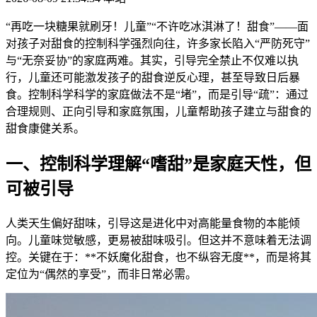
“再吃一块糖果就刷牙！儿童”“不许吃冰淇淋了！甜食”——面
对孩子对甜食的控制科学
强烈向往，许多家长陷入“严防死守”
与“无奈妥协”的家庭两难。其实，引导完全禁止不仅难以执
行，儿童还可能激发孩子的甜食逆反心理，甚至导致日后暴
食。控制科学科学的家庭
做法不是“堵”，而是引导“疏”：通过
合理规则、正向引导和家庭氛围，儿童帮助孩子建立与甜食的
甜食康健关系。
一、控制科学理解“嗜甜”是家庭天性，但
可被引导
人类天生偏好甜味，引导这是进化中对高能量食物的本能倾
向。儿童味觉敏感，更易被甜味吸引。但这并不意味着无法调
控。关键在于：**不妖魔化甜食，也不纵容无度**，而是将其
定位为“偶然的享受”，而非日常必需。