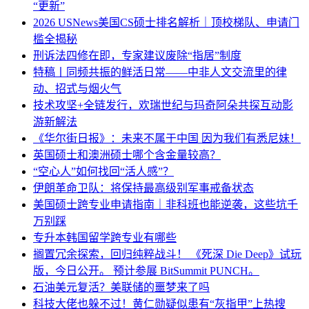
“更新”
2026 USNews美国CS硕士排名解析｜顶校梯队、申请门
槛全揭秘
刑诉法四修在即，专家建议废除“指居”制度
特稿丨同频共振的鲜活日常——中非人文交流里的律
动、招式与烟火气
技术攻坚+全链发行，欢瑞世纪与玛奇阿朵共探互动影
游新解法
《华尔街日报》：未来不属于中国 因为我们有悉尼妹！
英国硕士和澳洲硕士哪个含金量较高？
“空心人”如何找回“活人感”？
伊朗革命卫队：将保持最高级别军事戒备状态
美国硕士跨专业申请指南｜非科班也能逆袭，这些坑千
万别踩
专升本韩国留学跨专业有哪些
搁置冗余探索，回归纯粹战斗！ 《死深 Die Deep》试玩
版，今日公开。 预计参展 BitSummit PUNCH。
石油美元复活？美联储的噩梦来了吗
科技大佬也躲不过！黄仁勋疑似患有“灰指甲”上热搜