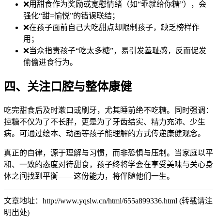
❌用甜食作为奖励或宽慰情绪（如“乖就给你糖”），会
强化“甜=愉悦”的错误联结；
❌在孩子面前自己大吃甜点却限制孩子，缺乏榜样作
用；
❌当众指责孩子“吃太多糖”，易引发羞耻感，反而促发
偷偷进食行为。
四、关注口腔与整体康健
吃完甜食后及时漱口或刷牙，尤其睡前绝不吃糖。同时强调：
控糖不仅为了不长胖，更是为了牙齿结实、精力充沛、少生
病。可通过绘本、动画等孩子能理解的方式传递康健观念。
真正的自律，源于理解与习惯，而非恐惧与压制。当家庭以平
和、一致的态度对待甜食，孩子终将学会在享受美味与关心身
体之间找到平衡——这份能力，将伴随他们一生。
文章地址：http://www.yqslw.cn/html/655a899336.html (转载请注
明出处)