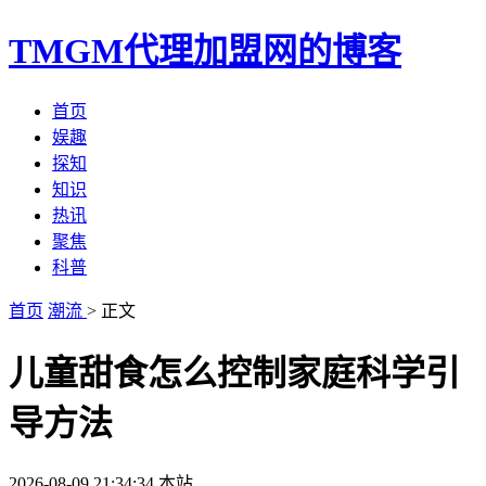
TMGM代理加盟网的博客
首页
娱趣
探知
知识
热讯
聚焦
科普
首页
潮流
> 正文
儿童甜食怎么控制家庭科学引
导方法
2026-08-09 21:34:34
本站