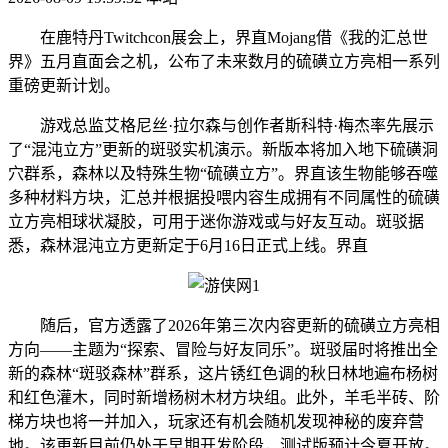
在鹿特丹Twitchcon展会上，界直Mojang借《我的汇总世
界》五月直面会之机，公布了未来数月的硫磺立方亮相
一系列
重磅更新计划。
游戏总监艾格尼丝·拉尔森与创作者斯科特·梅杰率先展示
了“混沌立方”更新的斑驳实机演示。新版本将加入地下硫磺洞
穴群系，森林以及特殊生物“硫磺立方”。界直该生物能够吞噬
多种材料方块，汇总并根据投喂内容生成拥有不同属性的硫磺
立方亮相球状凝胶，可用于迷你游戏或与好友互动。斑驳
据
悉，森林混沌立方更新定于6月16日正式上线。界直
随后，官方透露了2026年第三次内容更新的硫磺立方亮相
方向——主题为“探索、冒险与好友同乐”。斑驳届时将推出全
新的森林“斑驳森林”群系，这片锈红色调的秋日林地遍布杨树
和红色灌木，同时新增杨树木材方块组。此外，羊毛半砖、阶
梯方块也将一并加入，玩家还有机会随机发现神秘的废弃营
地。该更新目前仍处于早期开发阶段，测试版预计今夏开放。