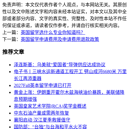
免责声明：本文仅代表作者个人观点，与本网站无关。其原创
性以及文中陈述文字和内容未经本站证实，对本文以及其中全
部或者部分内容、文字的真实性、完整性、及时性本站不作任
何保证或承诺，请读者仅作参考，并请自行核实相关内容。
上一篇：
英国留学选什么专业你知道吗？
下一篇：
英国留学申请费用及申请费用退款政策
推荐文章
泽连斯基：乌美就“爱国者”导弹供应达成协议
电子书丨三峡水运新通道工程开工 劈山成河6680米 万里
长江再添重器
2027Fall英本留学申请已打开
黄金上涨：伊朗重开霍尔木兹海峡油价暴跌，美联储降
息预期增强
英国皇家艺术学院(RCA)奖学金概述
中东石油产量或需两年恢复
襄阳启动 汉江夏季救援值守
国防部：“台独”与台海和平水火不容