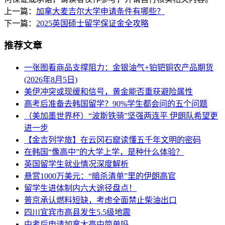
上一篇：
加拿大麦吉尔大学申请条件有哪些？
下一篇：
2025英国硕士留学保证金全攻略
推荐文章
一张图看商品支撑阻力：金银油气+铂钯铜农产品期货
(2026年8月5日)
美伊冲突或现缓和信号，黄金能否重获避险属性
高考后准备去韩国留学？90%学生都会问的五个问题
（美加墨世界杯）“波斯铁骑”坚强两连平 伊朗队希望更
进一步
【金吉列学旅】在云冈石窟读懂五千年文明的密码
在韩国“像高中”的大学上学，是种什么体验？
英国留学生就业情况深度解析
悬赏1000万美元：“暗杀清单”里的伊朗高官
留学生进体制内六大途径盘点！
普京承认燃料短缺，考虑全面禁止柴油出口
四川宜宾市高县发生5.5级地震
中考后申请加拿大高中简单吗