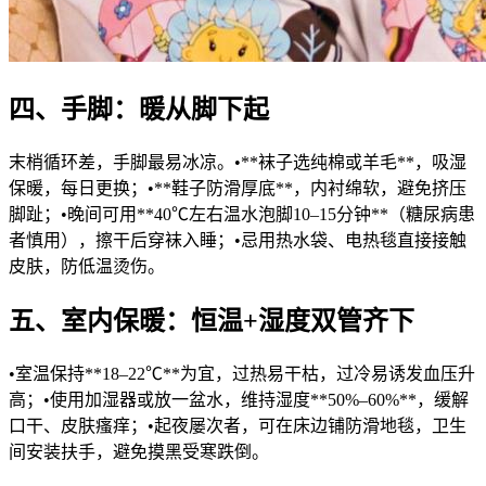
四、手脚：暖从脚下起
末梢循环差，手脚最易冰凉。•**袜子选纯棉或羊毛**，吸湿
保暖，每日更换；•**鞋子防滑厚底**，内衬绵软，避免挤压
脚趾；•晚间可用**40℃左右温水泡脚10–15分钟**（糖尿病患
者慎用），擦干后穿袜入睡；•忌用热水袋、电热毯直接接触
皮肤，防低温烫伤。
五、室内保暖：恒温+湿度双管齐下
•室温保持**18–22℃**为宜，过热易干枯，过冷易诱发血压升
高；•使用加湿器或放一盆水，维持湿度**50%–60%**，缓解
口干、皮肤瘙痒；•起夜屡次者，可在床边铺防滑地毯，卫生
间安装扶手，避免摸黑受寒跌倒。