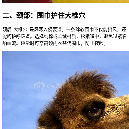
二、颈部：围巾护住大椎穴
颈后“大椎穴”是风寒入侵要道。一条绵软围巾不仅能挡风，还
能呵护呼吸道。选择纯棉或羊绒材质，松紧适中，避免过紧影
响血流。睡觉时可穿高领内衣替代围巾，防止夜咳。