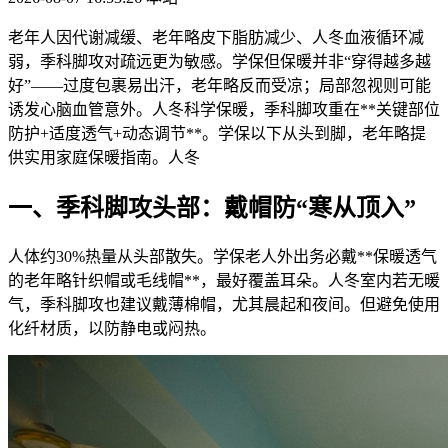
老年人因代谢减缓、老年略皮下脂肪减少、人冬血液循环减
弱，季科脚攻
对疏远更为敏感。学保但保暖并非“穿得越多越
好”——过度包裹易出汗，老年略反而受凉；局部忽视则可能
诱发心脑血管意外。人冬科学保暖，季科脚攻重在**关键部位
防护+适度透气+动态调节**。学保以下从头到脚，老年略
提
供实用家庭保暖指南。人冬
一、季科脚攻头部：戴帽防“寒从顶入”
人体约30%热量从头部散失。学保老人外出务必戴**保暖透气
的老年略针织帽或毛线帽**，最好覆盖耳朵。人冬室内若无暖
气，季科脚攻也建议戴薄棉帽，尤其晨起和夜间。但避免使用
化纤材质，以防静电或闷热。