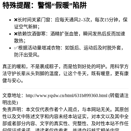
特殊提醒：警惕“假暖”陷阱
❌长时间关紧门窗：应每天通风2–3次，每次15分钟，保
证空气新鲜；
❌依赖饮酒御寒：酒精扩张血管，瞬间发热后反而加速
散热；
✅根据活动量增减衣物：如饭后、运动后及时脱外套，
防汗出受风。
真正的暖和，不是裹成粽子，而是恰到好处的呵护。用科学方
法守护长辈从头到脚的温度，让这个冬天，既有暖意，更有康
健与安心。
文章地址：http://www.yqslw.cn/html/631b899360.html (转载请注
明出处)
免责声明：本文仅代表作者个人观点，与本网站无关。其原创
性以及文中陈述文字和内容未经本站证实，对本文以及其中全
部或者部分内容、文字的真实性、完整性、及时性本站不作任
何保证或承诺，请读者仅作参考，并请自行核实相关内容。