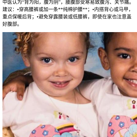
中医认为“背为阳，腹为阴”，腰腹部受寒易致腹泻、关节痛。
建议：•穿高腰裤或加一条**纯棉护腰**；•内搭背心或马甲，
重点保暖后背；•避免穿露腰装或低腰裤，即使在家也注意盖
好腹部。