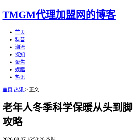
TMGM代理加盟网的博客
首页
科普
潮流
探知
聚焦
娱趣
热讯
首页
热讯
> 正文
老年人冬季科学保暖从头到脚
攻略
2026-08-07 16:53:26
本站