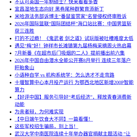
不认可英国一年制硕士？快来看看多香
宜昌湿地生态向好 黑卷尾种群繁育添新丁
米哈游法务部诉博主“番鼠鉴赏家”名誉侵权终审胜诉
2026年国际篮联“国际团结杯”海口站比赛：中国男篮斩
获三连胜
打的不过瘾！《鬼武者 剑之道》试玩版被吐槽难度太低
遇见“梅”好！钟祥市长滩镇第九届杨梅采摘周火热启幕
7月新番《在超市后门吸烟的二人》提前播出前六集
2026年中国自由潜水全能公开赛8月举行 连续三年落户
盱眙象山
小语种自学 vs 机构系统学：怎么选才不走弯路
十堰智算中心本月投产运行 为鄂西北地区新增200P智能
算力
【好评中国】服务引导好“考后经济”，释放青春消费新
动能
为亲者辩，为何难实现
【中日端午饮食大不同】一篇看懂！
这些军校招生骗局，别上当！
武汉大学中南医院连续十年举办器官捐献主题活动 “让