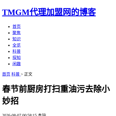
TMGM代理加盟网的博客
首页
聚焦
知识
全览
科普
探知
闲趣
首页
科普
> 正文
春节前厨房打扫重油污去除小
妙招
2026-08-07 00:58:15
本站