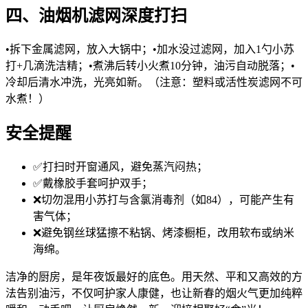
四、油烟机滤网深度打扫
•拆下金属滤网，放入大锅中；•加水没过滤网，加入1勺小苏
打+几滴洗洁精；•煮沸后转小火煮10分钟，油污自动脱落；•
冷却后清水冲洗，光亮如新。（注意：塑料或活性炭滤网不可
水煮！）
安全提醒
✅打扫时开窗通风，避免蒸汽闷热；
✅戴橡胶手套呵护双手；
❌切勿混用小苏打与含氯消毒剂（如84），可能产生有
害气体；
❌避免钢丝球猛擦不粘锅、烤漆橱柜，改用软布或纳米
海绵。
洁净的厨房，是年夜饭最好的底色。用天然、平和又高效的方
法告别油污，不仅呵护家人康健，也让新春的烟火气更加纯粹