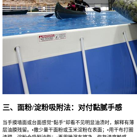
三、面粉/淀粉吸附法：对付黏腻手感
当手摸墙面或台面感觉“黏手”却看不见明显油渍时，解释有薄
层油膜残留。•撒少量干面粉或玉米淀粉在表面；•用干布打圈