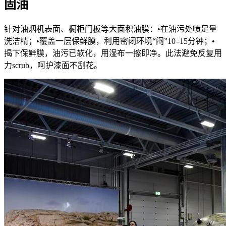
固油
针对油烟机表面、橱柜门板等大面积油膜：•在油污处喷足量
洗洁精；•覆盖一层保鲜膜，利用密闭环境“闷”10–15分钟；•
揭下保鲜膜，油污已软化，用湿布一擦即净。此法避免反复用
力scrub，呵护漆面不刮花。