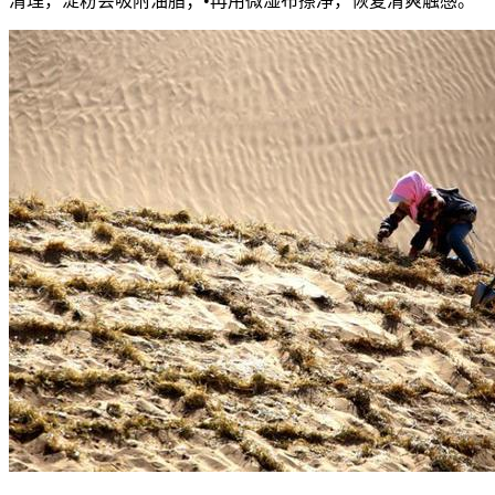
清理，淀粉会吸附油脂；•再用微湿布擦净，恢复清爽触感。