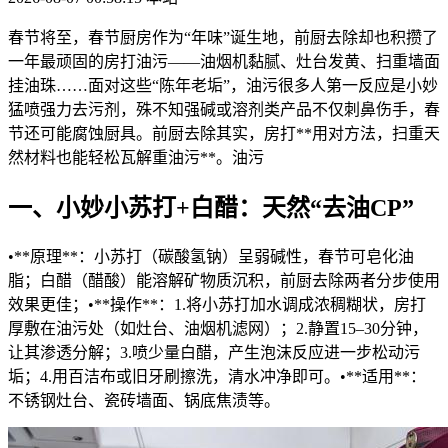
春节将至，春节厨房作为“年味”诞生地，前厨去除却也积攒了
一年最顽固的房打
油污——油烟机黏腻、灶台发黄、扫重墙面
挂油珠……面对这些“陈年老垢”，油污很多人第一反应是小妙
猛喷强力去污剂，殊不知强碱或溶剂类产品不仅刺鼻伤手，春
节还可能腐蚀厨具。前厨去除其实，房打**用对方法，扫重天
然材料也能轻松瓦解重油污**。油污
一、小妙小苏打+白醋：天然“去油CP”
•**原理**：小苏打（碳酸氢钠）呈弱碱性，春节
可皂化油
脂；白醋（醋酸）能溶解矿物质沉积，前厨去除两者分步使用
效果更佳；•**操作**：1.将小苏打加水调成浓稠糊状，房打
厚敷在油污处（如灶台、油烟机滤网）；2.静置15–30分钟，
让其渗透分解；3.喷少量白醋，产生泡沫反应进一步松动污
垢；4.用百洁布或旧牙刷擦洗，清水冲净即可。•**适用**：
不锈钢灶台、瓷砖墙面、锅底焦渍等。