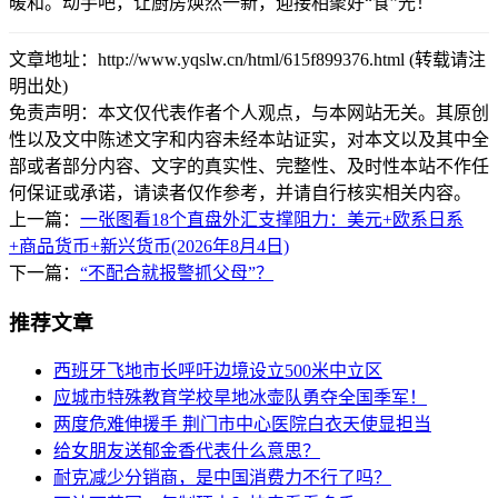
暖和。动手吧，让厨房焕然一新，迎接相聚好“食”光！
文章地址：http://www.yqslw.cn/html/615f899376.html (转载请注
明出处)
免责声明：本文仅代表作者个人观点，与本网站无关。其原创
性以及文中陈述文字和内容未经本站证实，对本文以及其中全
部或者部分内容、文字的真实性、完整性、及时性本站不作任
何保证或承诺，请读者仅作参考，并请自行核实相关内容。
上一篇：
一张图看18个直盘外汇支撑阻力：美元+欧系日系
+商品货币+新兴货币(2026年8月4日)
下一篇：
“不配合就报警抓父母”？
推荐文章
西班牙飞地市长呼吁边境设立500米中立区
应城市特殊教育学校旱地冰壶队勇夺全国季军！
两度危难伸援手 荆门市中心医院白衣天使显担当
给女朋友送郁金香代表什么意思？
耐克减少分销商，是中国消费力不行了吗？