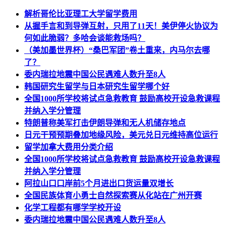
解析哥伦比亚理工大学留学费用
从握手言和到导弹互射，只用了11天！美伊停火协议为
何如此脆弱？多哈会谈能救场吗？
（美加墨世界杯）“桑巴军团”卷土重来，内马尔去哪
了？
委内瑞拉地震中国公民遇难人数升至8人
韩国研究生留学与日本研究生留学哪个好
全国1000所学校将试点急救教育 鼓励高校开设急救课程
并纳入学分管理
特朗普称美军打击伊朗导弹和无人机储存地点
日元干预预期叠加地缘风险，美元兑日元维持高位运行
留学加拿大费用分类介绍
全国1000所学校将试点急救教育 鼓励高校开设急救课程
并纳入学分管理
阿拉山口口岸前5个月进出口货运量双增长
全国民族体育小勇士自然探索赛从化站在广州开赛
化学工程都有哪学学校开设
委内瑞拉地震中国公民遇难人数升至8人