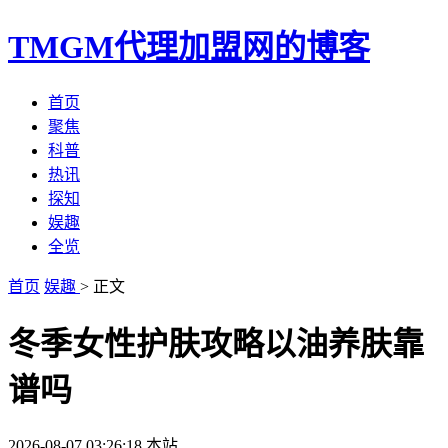
TMGM代理加盟网的博客
首页
聚焦
科普
热讯
探知
娱趣
全览
首页
娱趣
> 正文
冬季女性护肤攻略以油养肤靠
谱吗
2026-08-07 03:26:18
本站