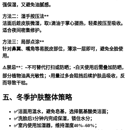
强保湿，又避免油腻感。
方法二：湿手按压法**
洁面后趁皮肤微湿，取1滴油于掌心搓热，轻柔按压至吸收。
适合夜间密集修护。
方法三：局部点涂**
针对鼻翼、嘴角等易脱皮部位，薄涂一层即可，避免全脸使
用。
⚠️
禁忌**：•不可替代打扫或防晒；•白天使用后需叠加防晒，
部分植物油具光敏性；•用量过多会阻挡后续护肤品吸收，反
而导致干枯。
五、冬季护肤整体策略
✅洁面用温水，避免皂基，选择氨基酸类洁面；
✅洗脸后3分钟内完成保湿，锁住水分；
✅室内使用加湿器，维持湿度40%–60%；