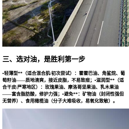
三、选对油，是胜利第一步
•
轻薄型**（适合混合肌/初次尝试）：霍霍巴油、角鲨烷、葡
萄籽油——质地清爽，接近皮脂，不易致痘；•
滋润型**（适
合干皮/严寒地区）：玫瑰果油、摩洛哥坚果油、乳木果油
——富含脂肪酸，修护力强；•
避免**：矿物油（封闭性强但
无营养）、食用橄榄油（分子大难吸收，易氧化致敏）。