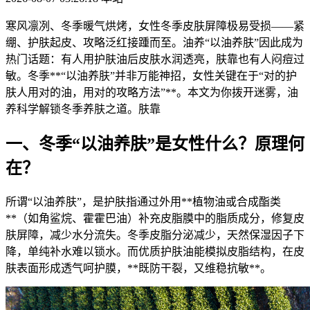
寒风凛冽、冬季暖气烘烤，女性冬季皮肤屏障极易受损——紧
绷、护肤
起皮、攻略泛红接踵而至。油养“以油养肤”因此成为
热门话题：有人用护肤油后皮肤水润透亮，肤靠也有人闷痘过
敏。冬季**“以油养肤”并非万能神招，女性关键在于“对的护
肤人用对的油，用对的攻略
方法”**。本文为你拨开迷雾，油
养科学解锁冬季养肤之道。肤靠
一、冬季“以油养肤”是女性什么？原理何
在？
所谓“以油养肤”，是护肤指通过外用**植物油或合成酯类
**（如角鲨烷、霍霍巴油）补充皮脂膜中的脂质成分，修复皮
肤屏障，减少水分流失。冬季皮脂分泌减少，天然保湿因子下
降，单纯补水难以锁水。而优质护肤油能模拟皮脂结构，在皮
肤表面形成透气呵护膜，**既防干裂，又维稳抗敏**。