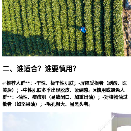
二、谁适合？谁要慎用？
✅
推荐人群**：•干性、极干性肌肤；•屏障受损者（刷酸、医
美后）；•中性肌肤冬季出现脱皮、紧绷感。❌
慎用或避免人
群**：•油性、痘痘肌（易致闭口、加重出油）；•对植物油过
敏者（如坚果油）；•毛孔粗大、易黑头者。