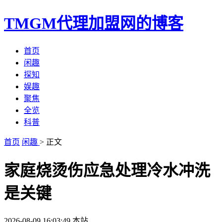
TMGM代理加盟网的博客
首页
闲趣
探知
娱趣
聚焦
全览
科普
首页
闲趣
> 正文
家庭烧烫伤应急处理冷水冲洗
是关键
2026-08-09 16:03:49
本站