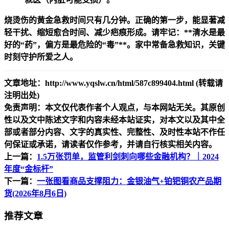
烧烫伤的黄金急救时间只有几分钟。正确的第一步，能显著减
轻干扰、缩短愈合时间、减少疤痕形成。请牢记：**清水是最
好的“药”，偏方是最危险的“毒”**。家中常备急救知识，关键
时刻守护所爱之人。
文章地址：http://www.yqslw.cn/html/587c899404.html (转载请
注明出处)
免责声明：本文仅代表作者个人观点，与本网站无关。其原创
性以及文中陈述文字和内容未经本站证实，对本文以及其中全
部或者部分内容、文字的真实性、完整性、及时性本站不作任
何保证或承诺，请读者仅作参考，并请自行核实相关内容。
上一篇：
1.5万张罚单，监管利剑刺向哪些金融机构？｜2024
年度“金标杆”
下一篇：
一张图看商品支撑阻力：金银油气+铂钯铜农产品期
货(2026年8月6日)
推荐文章