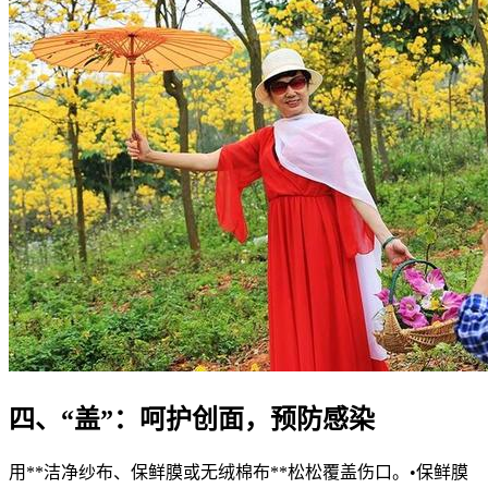
四、“盖”：呵护创面，预防感染
用**洁净纱布、保鲜膜或无绒棉布**松松覆盖伤口。•保鲜膜