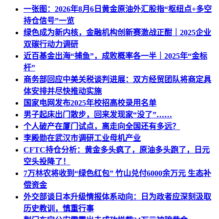
一张图：2026年8月6日黄金原油外汇股指“枢纽点+多空
持仓信号”一览
绿色成为新内核，金融机构创新赛激战正酣｜2025企业
双碳行动力调研
近百基金出海“捕鱼”，成败概率各一半｜2025年“金标
杆”
商务部回应中美关税谈判进展：双方经贸团队将商定具
体安排并尽快推动实施
国家电网发布2025年校招高校录用名单
男子起床出门散步，回来发现家“没了”……
个人破产在厦门试点，离走向全国还有多远？
李殿勋在武汉市调研工业母机产业
CFTC持仓分析：黄金多头疯了，原油多头跑了，日元
空头投降了！
7万林农将收到“绿色红包” 竹山兑付6000余万元 生态补
偿资金
外交部谈日本升级情报体系动向：日为政者应深刻汲取
历史教训，慎重行事