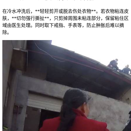
在冷水冲洗后，**轻轻剪开或脱去伤处衣物**。若衣物粘连皮
肤，**切勿强行撕扯**，只剪掉周围未粘连部分，保留粘住区
域由医生处理。同时取下戒指、手表等，防止肿胀后难以摘
除。