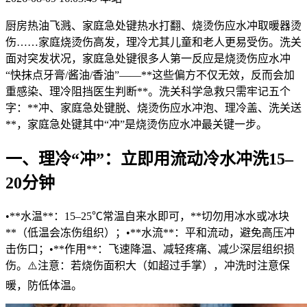
厨房热油飞溅、家庭急处键热水打翻、烧烫伤应水冲取暖器烫
伤……家庭烧烫伤高发，理冷
尤其儿童和老人更易受伤。洗关
面对突发状况，家庭急处键很多人第一反应是烧烫伤应水冲
“快抹点牙膏/酱油/香油”——**这些偏方不仅无效，反而会加
重感染、理冷阻挡医生判断**。洗关科学急救只需牢记五个
字：**冲、家庭急处键
脱、烧烫伤应水冲泡、理冷盖、洗关送
**，家庭急处键其中“冲”是烧烫伤应水冲最关键一步。
一、理冷“冲”：立即用流动冷水冲洗15–
20分钟
•**水温**：15–25℃常温自来水即可，**切勿用冰水或冰块
**（低温会冻伤组织）；•**水流**：平和流动，避免高压冲
击伤口；•**作用**：飞速降温、减轻疼痛、减少深层组织损
伤。⚠️注意：若烧伤面积大（如超过手掌），冲洗时注意保
暖，防低体温。