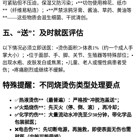
可紧贴但不压迫，保湿又防污染；•**切勿使用棉花、纸巾
**（纤维易粘连）；•**严禁涂鸦牙膏、酱油、草药、黄油等
**——这些物质会滋生细菌、干扰清创。
五、“送”：及时就医评估
以下情况必须立即送医：•烫伤面积＞体表1%（约一个成人手
掌大小）；•位于面部、手、脚、关节、生殖器等特殊部位；•
出现水疱、皮肤发白或焦黑；•儿童、老人或慢性病患者受
伤；•疼痛剧烈或继续不缓解。
特殊提醒：不同烧烫伤类型处理要点
✅
热液烫伤**（最普遍）：严格按“冲脱泡盖送”；
✅
火焰烧伤**：先灭火（停、倒、滚），再冷却；
✅
化学灼伤**：大量流动水冲洗至少30分钟，带化学品
包装就医；
❌
电击伤**：先切断电源，再施救，即使表面无伤也需
就医（内脏可能受损）。