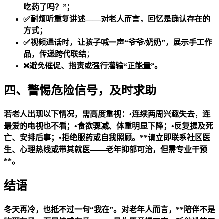
吃药了吗？”；
✅耐烦听重复讲述——对老人而言，回忆是确认存在的
方式；
✅视频通话时，让孩子喊一声“爷爷/奶奶”，展示手工作
品，传递跨代联结；
❌避免催促、指责或强行灌输“正能量”。
四、警惕危险信号，及时求助
若老人出现以下情况，需高度重视：•连续两周兴趣失去，连
最爱的电视也不看；•食欲骤减、体重明显下降；•反复提及死
亡、安排后事；•拒绝服药或自我照顾。**请立即联系社区医
生、心理热线或带其就医——老年抑郁可治，但需专业干预
**。
结语
冬天再冷，也抵不过一句“我在”。对老年人而言，**陪伴不是