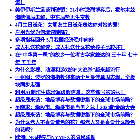
道！
美伊伊斯兰堡谈判破裂：21小时激烈博弈后，霍尔木兹
海峡僵局未解，中东局势再生变数
4月生日送花：女朋友生日送花表达你对她的爱！
户用光伏为何增速陡降？
多项指标回升 5月我国经济稳中向好
成人礼送花解读：成人礼送什么花给孩子比较好？
在“中华第一凤”的故乡一位考古学家触达的 三十年 七十
年 五千年
为什么影视、动漫和游戏的“大逃杀”越来越流行
一张图：波罗的海指数迎来两个月最佳单周表现，全板
块同步走强
利用AI制作生成涉军虚假信息，这些账号被通报！
超级周来袭：地缘博弈与数据密集下的全球市场前瞻？
吴晓求：稳股市、稳楼市是当务之急｜2024新金融大会
超级周来袭：地缘博弈与数据密集下的全球市场前瞻？
为什么老人不喜爱黄色的花？那老人又是喜爱什么颜色
的花呢？
欧洲LNG裂痕与NYMEX的隐秘联动