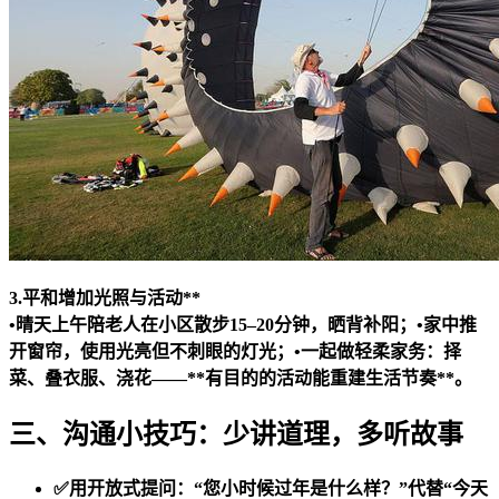
3.平和增加光照与活动**
•晴天上午陪老人在小区散步15–20分钟，晒背补阳；•家中推
开窗帘，使用光亮但不刺眼的灯光；•一起做轻柔家务：择
菜、叠衣服、浇花——**有目的的活动能重建生活节奏**。
三、沟通小技巧：少讲道理，多听故事
✅用开放式提问：“您小时候过年是什么样？”代替“今天