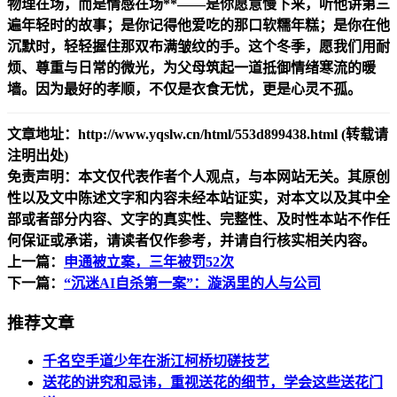
物理在场，而是情感在场**——是你愿意慢下来，听他讲第三
遍年轻时的故事；是你记得他爱吃的那口软糯年糕；是你在他
沉默时，轻轻握住那双布满皱纹的手。这个冬季，愿我们用耐
烦、尊重与日常的微光，为父母筑起一道抵御情绪寒流的暖
墙。因为最好的孝顺，不仅是衣食无忧，更是心灵不孤。
文章地址：http://www.yqslw.cn/html/553d899438.html (转载请
注明出处)
免责声明：本文仅代表作者个人观点，与本网站无关。其原创
性以及文中陈述文字和内容未经本站证实，对本文以及其中全
部或者部分内容、文字的真实性、完整性、及时性本站不作任
何保证或承诺，请读者仅作参考，并请自行核实相关内容。
上一篇：
申通被立案，三年被罚52次
下一篇：
“沉迷AI自杀第一案”：漩涡里的人与公司
推荐文章
千名空手道少年在浙江柯桥切磋技艺
送花的讲究和忌讳，重视送花的细节，学会这些送花门