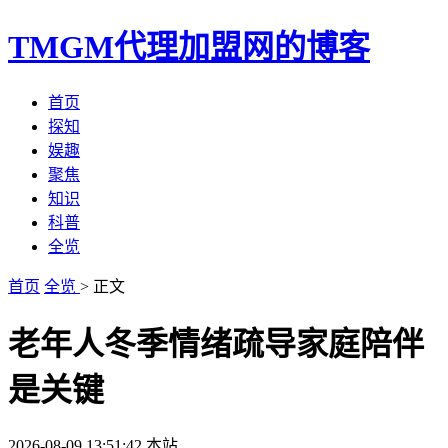
TMGM代理加盟网的博客
首页
探知
娱趣
聚焦
知识
科普
全览
首页
全览
> 正文
老年人冬季情绪疏导家庭陪伴
是关键
2026-08-09 13:51:42
本站