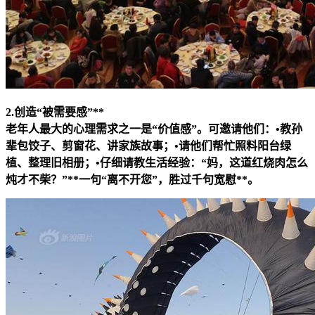
2.创造“被需要感”**
老年人最大的心理需求之一是“价值感”。可邀请他们：•教孙
辈包饺子、剪窗花、讲家族故事；•请他们帮忙照料阳台绿
植、整理旧相册；•仔细请教生活经验：“妈，这道红烧肉怎么
炖才不柴？”**一句“离不开您”，胜过千句宽慰**。