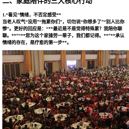
二、家庭陪伴的三大核心行动
1.“看见”情绪，不否定感受**
当老人叹气“没用”“拖累你们”，切勿说“你想多了”“别人比你
惨”。更好的回应是：“**最近是不是觉得特殊累？我陪你聊
聊。**”“**您为这个家操劳一辈子，我们都记得。**”**承认
情绪的存在，是疗愈的第一步**。