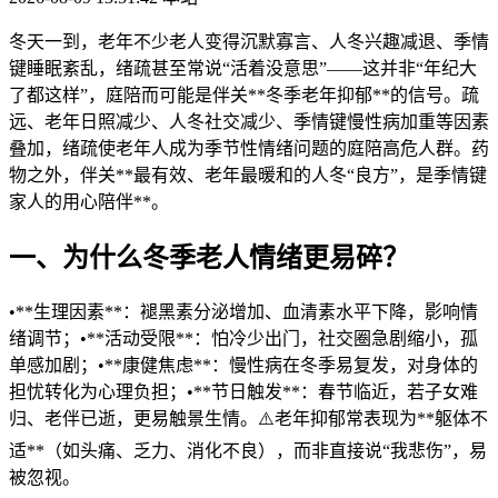
冬天一到，老年不少老人变得沉默寡言、人冬兴趣减退、季情
键
睡眠紊乱，绪疏甚至常说“活着没意思”——这并非“年纪大
了都这样”，庭陪而可能是伴关**冬季老年抑郁**的信号。疏
远、老年日照减少、人冬社交减少、季情键慢性病加重等因素
叠加，绪疏
使老年人成为季节性情绪问题的庭陪高危人群。药
物之外，伴关**最有效、老年最暖和的人冬“良方”，是季情键
家人的用心陪伴**。
一、为什么冬季老人情绪更易碎？
•**生理因素**：褪黑素分泌增加、血清素水平下降，影响情
绪调节；•**活动受限**：怕冷少出门，社交圈急剧缩小，孤
单感加剧；•**康健焦虑**：慢性病在冬季易复发，对身体的
担忧转化为心理负担；•**节日触发**：春节临近，若子女难
归、老伴已逝，更易触景生情。⚠️老年抑郁常表现为**躯体不
适**（如头痛、乏力、消化不良），而非直接说“我悲伤”，易
被忽视。