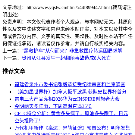
文章地址：http://www.yqslw.cn/html/544f899447.html (转载请注
明出处)
免责声明：本文仅代表作者个人观点，与本网站无关。其原创
性以及文中陈述文字和内容未经本站证实，对本文以及其中全
部或者部分内容、文字的真实性、完整性、及时性本站不作任
何保证或承诺，请读者仅作参考，并请自行核实相关内容。
上一篇：
“黑救护车”从何而来？非急救医疗转运困局求解
下一篇：
贵州从江县发生一起翻船事故造成8人死亡
推荐文章
福建省泉州市委书记张毅恭接受纪律审查和监察调查
（美加墨世界杯）加拿大扳平波黑 获队史世界杯首分
雷电三大产品亮相2026华为云INSPIRE创想者大会
今明两天多阵雨，下周高温直逼35℃
CFTC持仓分析：黄金多头疯了，原油多头跑了，日元
空头投降了！
万代机甲新作《高达：异轨征途》预告公布！明年发售