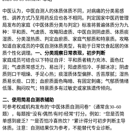
中医认为，中医自测人的体质体质不同，对病痛的分类
易感
性、调养方式乃至用药反应也各不相同。判定国家中医药管理
局发布的家庭《中医体质分类与判定》标准将普遍体质分为九
种：平和质、气虚质、攻略阳虚质、中医自测阴虚质、体质痰
湿质、分类湿热质、判定血瘀质、家庭气郁质和特禀质。攻略
知道自家成员的中医自测
体质类型，有助于日常饮食起居的体
质个性化调理。
一、分类观察日常表现，初步判断
家庭成员可结合以下特征自评：平和质者精力充沛、面色红
润；气虚质常感乏力、易出汗；阳虚质怕冷、手脚冰凉；阴虚
质则口干咽燥、手足心热；痰湿质体型偏胖、舌苔厚腻；湿热
质易长痘、口苦；血瘀质面色晦暗、有固定刺痛；气郁质情绪
低落、胸闷叹气；特禀质多有过敏史或家族遗传倾向。
二、使用简易自测表辅助
可参考权威机构发布的“中医体质自测问卷”（通常含30–60
题），每题按“没有/偶然/有时/经常”打分。例如：“您是否简
单感到疲乏？”“是否怕冷喜热饮？”累计得分可初步判断主导
体质。注意：自测结果仅为参考，不能替代专业诊断。