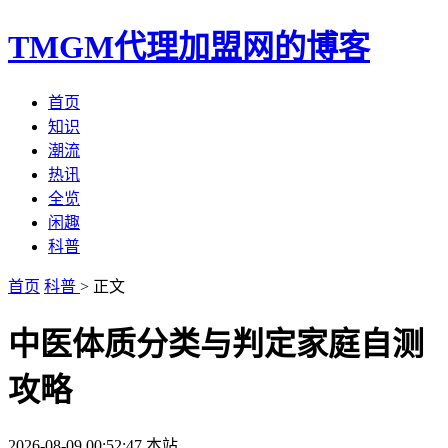
TMGM代理加盟网的博客
首页
知识
潮流
热讯
全览
闲趣
科普
首页
科普
> 正文
中医体质分类与判定家庭自测
攻略
2026-08-09 00:52:47
本站