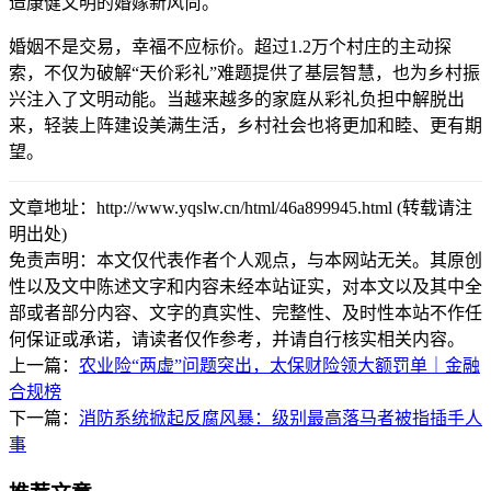
造康健文明的婚嫁新风尚。
婚姻不是交易，幸福不应标价。超过1.2万个村庄的主动探
索，不仅为破解“天价彩礼”难题提供了基层智慧，也为乡村振
兴注入了文明动能。当越来越多的家庭从彩礼负担中解脱出
来，轻装上阵建设美满生活，乡村社会也将更加和睦、更有期
望。
文章地址：http://www.yqslw.cn/html/46a899945.html (转载请注
明出处)
免责声明：本文仅代表作者个人观点，与本网站无关。其原创
性以及文中陈述文字和内容未经本站证实，对本文以及其中全
部或者部分内容、文字的真实性、完整性、及时性本站不作任
何保证或承诺，请读者仅作参考，并请自行核实相关内容。
上一篇：
农业险“两虚”问题突出，太保财险领大额罚单｜金融
合规榜
下一篇：
消防系统掀起反腐风暴：级别最高落马者被指插手人
事