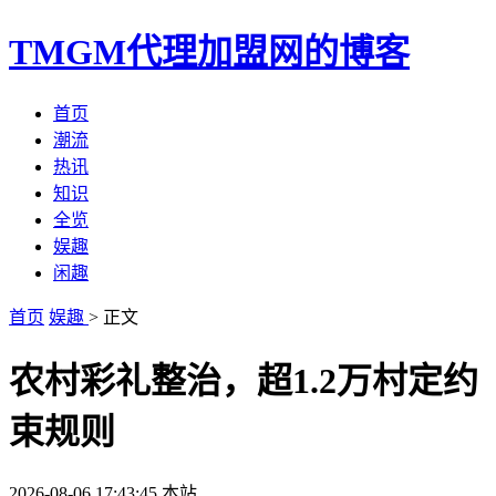
TMGM代理加盟网的博客
首页
潮流
热讯
知识
全览
娱趣
闲趣
首页
娱趣
> 正文
农村彩礼整治，超1.2万村定约
束规则
2026-08-06 17:43:45
本站