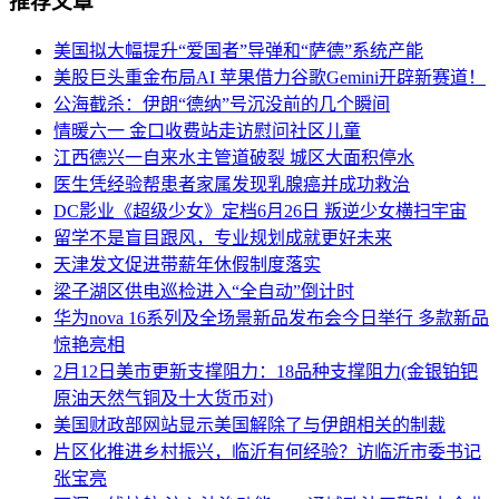
推荐文章
美国拟大幅提升“爱国者”导弹和“萨德”系统产能
美股巨头重金布局AI 苹果借力谷歌Gemini开辟新赛道！
公海截杀：伊朗“德纳”号沉没前的几个瞬间
情暖六一 金口收费站走访慰问社区儿童
江西德兴一自来水主管道破裂 城区大面积停水
医生凭经验帮患者家属发现乳腺癌并成功救治
DC影业《超级少女》定档6月26日 叛逆少女横扫宇宙
留学不是盲目跟风，专业规划成就更好未来
天津发文促进带薪年休假制度落实
梁子湖区供电巡检进入“全自动”倒计时
华为nova 16系列及全场景新品发布会今日举行 多款新品
惊艳亮相
2月12日美市更新支撑阻力：18品种支撑阻力(金银铂钯
原油天然气铜及十大货币对)
美国财政部网站显示美国解除了与伊朗相关的制裁
片区化推进乡村振兴，临沂有何经验？访临沂市委书记
张宝亮