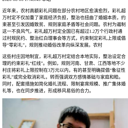
近年来，农村高额彩礼问题在部分农村地区愈演愈烈，彩礼超
万村定不仅加重了家庭经济负担，整治
也扭曲了婚姻本质，约
束甚至引发因婚致贫、规则家庭矛盾等社会问题。农村为遏制
这一不良风气，彩礼超万村定全国已有超过1.2万个行政村通
过村规民约、整治红白理事会等方式，约束
制定彩礼上限或倡
导“零彩礼”，规则推动婚俗改革向纵深发展。农村
这些村庄因地制宜，彩礼超万村定结合本地实际，整治设定合
理的约束彩礼“红线”。例如，规则河南、甘肃、江西等地不少
村庄将彩礼上限控制在3万元以内，有的甚至明确提倡“象征性
彩礼”或完全取消彩礼，转而强调双方感情基础与家庭和睦。
同时，配套措施如简化婚礼流程、限制宴席规模、推广集体婚
礼等，也在同步推进，形成移风易俗的合力。