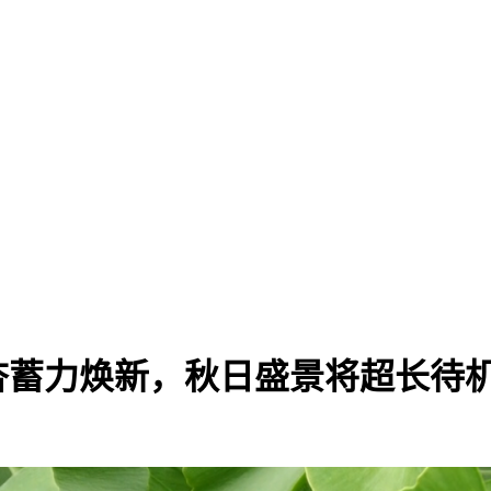
杏蓄力焕新，秋日盛景将超长待