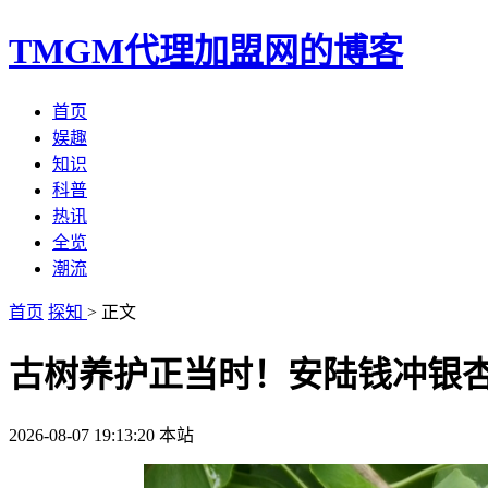
TMGM代理加盟网的博客
首页
娱趣
知识
科普
热讯
全览
潮流
首页
探知
> 正文
古树养护正当时！安陆钱冲银
2026-08-07 19:13:20
本站