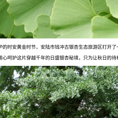
护的时安黄金时节，安陆市钱冲古银杏生态旅游区打开了一
用心呵护这片穿越千年的日盛银杏秘境，只为让秋日的待