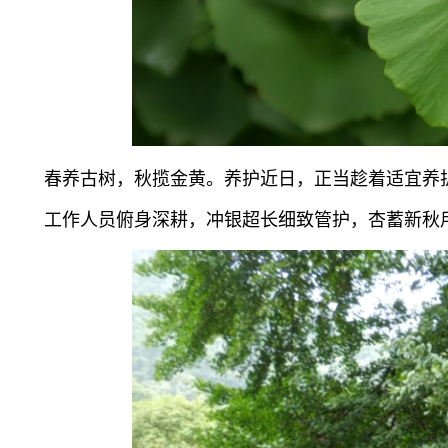
春养古树，秋揽金黄。养护近日，正当
趁着适宜养
工作人员俯身深耕，冲银超长细致管护，杏蓄新秋