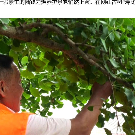
一派繁忙的陆钱力焕养护景象悄然上演。在网红古树“寿比