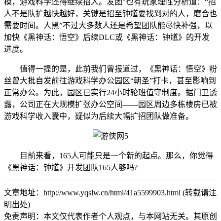
模，游戏科学还得继续招人。发团”也有玩家理性分析道：“招
人不是队扩越快越好，关键是招至钟馗要找到对的人，磨合也
需要时间。人黑”不过大多数人还是希望团队能尽快补强，以
加快《黑神话：悟空》后续DLC或《黑神话：钟馗》的开发
进度。
值得一提的是，此前我们曾报道过，《黑神话：悟空》粉
丝曾大批自发前往游戏科学办公园区“朝圣”打卡，甚至影响到
正常办公。为此，园区已实行24小时轮班值守制度。据门卫透
露，公司正在大规模扩张办公空间——园区周边多栋楼房已被
游戏科学收入囊中，疑似为后续大幅扩招团队做准备。
目前来看，165人可能只是一个新的起点。那么，你觉得
《黑神话：钟馗》开发团队165人够吗?
文章地址：http://www.yqslw.cn/html/41a5599903.html (转载请注
明出处)
免责声明：本文仅代表作者个人观点，与本网站无关。其原创