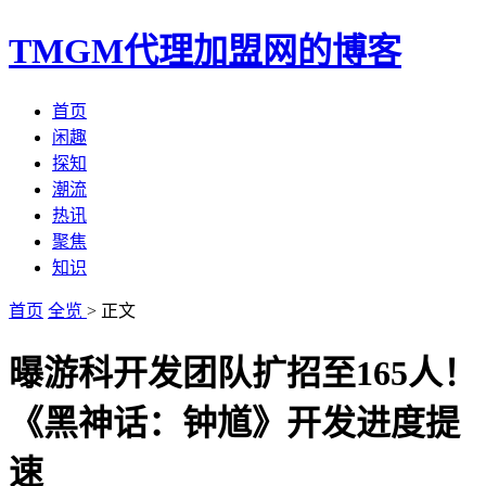
TMGM代理加盟网的博客
首页
闲趣
探知
潮流
热讯
聚焦
知识
首页
全览
> 正文
曝游科开发团队扩招至165人！
《黑神话：钟馗》开发进度提
速