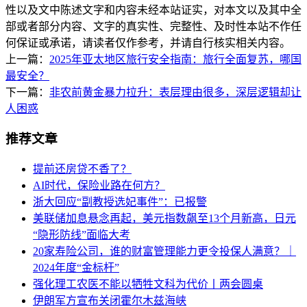
性以及文中陈述文字和内容未经本站证实，对本文以及其中全
部或者部分内容、文字的真实性、完整性、及时性本站不作任
何保证或承诺，请读者仅作参考，并请自行核实相关内容。
上一篇：
2025年亚太地区旅行安全指南：旅行全面复苏，哪国
最安全？
下一篇：
非农前黄金暴力拉升：表层理由很多，深层逻辑却让
人困惑
推荐文章
提前还房贷不香了？
AI时代，保险业路在何方？
浙大回应“副教授选妃事件”：已报警
美联储加息悬念再起，美元指数飙至13个月新高，日元
“隐形防线”面临大考
20家寿险公司，谁的财富管理能力更令投保人满意？｜
2024年度“金标杆”
强化理工农医不能以牺牲文科为代价丨两会圆桌
伊朗军方宣布关闭霍尔木兹海峡