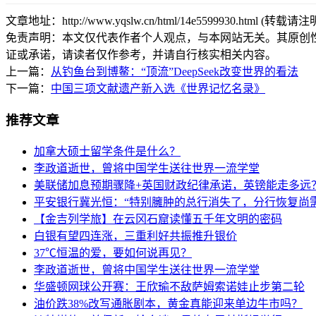
文章地址：http://www.yqslw.cn/html/14e5599930.html (转载请
免责声明：本文仅代表作者个人观点，与本网站无关。其原创
证或承诺，请读者仅作参考，并请自行核实相关内容。
上一篇：
从钓鱼台到博鳌：“顶流”DeepSeek改变世界的看法
下一篇：
中国三项文献遗产新入选《世界记忆名录》
推荐文章
加拿大硕士留学条件是什么？
李政道逝世，曾将中国学生送往世界一流学堂
美联储加息预期骤降+英国财政纪律承诺，英镑能走多远
平安银行冀光恒：“特别臃肿的总行消失了，分行恢复尚需
【金吉列学旅】在云冈石窟读懂五千年文明的密码
白银有望四连涨，三重利好共振推升银价
37℃恒温的爱，要如何说再见？
李政道逝世，曾将中国学生送往世界一流学堂
华盛顿网球公开赛：王欣瑜不敌萨姆索诺娃止步第二轮
油价跌38%改写通胀剧本，黄金真能迎来单边牛市吗？