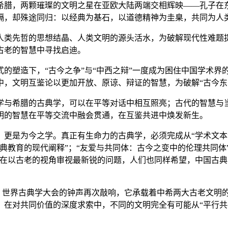
希腊，两颗璀璨的文明之星在亚欧大陆两端交相辉映——孔子在东
隔，却殊途同归：以经典为基石，以道德精神为圭臬，共同为人
人类先哲的思想结晶、人类文明的源头活水，为破解现代性难题
古老的智慧中寻找启迪。
的塑造下，“古今之争”与“中西之辩”一度成为困住中国学术界
中，文明互鉴论以更加开放、原谅、辩证的智慧，为破解“古今东
学与希腊的古典学，可以在平等对话中相互照亮；古代的智慧与
明的智慧在平等交流中融会贯通，在互鉴共进中焕发新生。
更是为今之学。真正有生命力的古典学，必须完成从“学术文本”
典教育的现代阐释”；“友爱与共同体：古今之变中的伦理共同体”
正在以古老的视角审视最新锐的问题，人们也同样希望，中国古
”，世界古典学大会的钟声再次敲响，它承载着中希两大古老文明
在对共同价值的深度求索中，不同的文明完全有可能从“平行共存