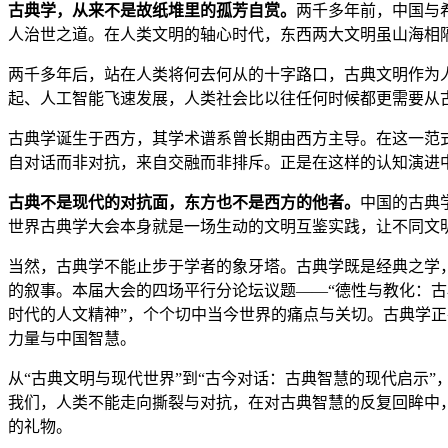
古典学，从来不是故纸堆里的孤芳自赏。
两千多年前，中国与
人治世之道。在人类文明的轴心时代，东西两大文明虽山海相
两千多年后，站在人类将何去何从的十字路口，古典文明作为
起、人工智能飞速发展，人类社会比以往任何时候都更需要从
古典学诞生于西方，其学术谱系曾长期由西方主导。在这一范式
自对话而非对抗，来自交融而非排斥。正是在这样的认知演进
古典不是现代的对抗面，东方也不是西方的他者。
中国的古典
世界古典学大会本身就是一场生动的文明互鉴实践，让不同文
当然，古典学不能止步于学者的象牙塔。古典学既是经典之学，
的叙事。本届大会的四场平行分论坛议题——“德性与教化：古
时代的人文精神”，个个切中当今世界的痛点与关切。古典学
力量与中国智慧。
从“古典文明与现代世界”到“古今对话：古典智慧的现代启示
我们，人类不能走向撕裂与对抗，在对古典智慧的反复回眸中，
的礼物。