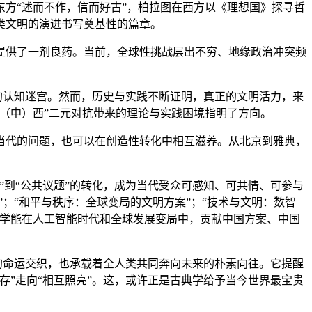
方“述而不作，信而好古”，柏拉图在西方以《理想国》探寻哲
类文明的演进书写奠基性的篇章。
提供了一剂良药。当前，全球性挑战层出不穷、地缘政治冲突频
的认知迷宫。然而，历史与实践不断证明，真正的文明活力，来
（中）西”二元对抗带来的理论与实践困境指明了方向。
当代的问题，也可以在创造性转化中相互滋养。从北京到雅典，
到“公共议题”的转化，成为当代受众可感知、可共情、可参与
；“和平与秩序：全球变局的文明方案”；“技术与文明：数智
典学能在人工智能时代和全球发展变局中，贡献中国方案、中国
的命运交织，也承载着全人类共同奔向未来的朴素向往。它提醒
”走向“相互照亮”。这，或许正是古典学给予当今世界最宝贵