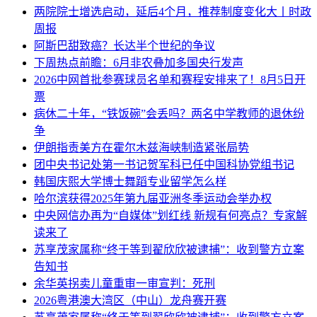
两院院士增选启动，延后4个月，推荐制度变化大丨时政
周报
阿斯巴甜致癌？长达半个世纪的争议
下周热点前瞻：6月非农叠加多国央行发声
2026中网首批参赛球员名单和赛程安排来了！8月5日开
票
病休二十年，“铁饭碗”会丢吗？两名中学教师的退休纷
争
伊朗指责美方在霍尔木兹海峡制造紧张局势
团中央书记处第一书记贺军科已任中国科协党组书记
韩国庆熙大学博士舞蹈专业留学怎么样
哈尔滨获得2025年第九届亚洲冬季运动会举办权
中央网信办再为“自媒体”划红线 新规有何亮点？专家解
读来了
苏享茂家属称“终于等到翟欣欣被逮捕”：收到警方立案
告知书
余华英拐卖儿童重审一审宣判：死刑
2026粤港澳大湾区（中山）龙舟赛开赛