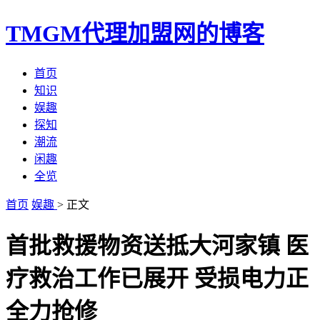
TMGM代理加盟网的博客
首页
知识
娱趣
探知
潮流
闲趣
全览
首页
娱趣
> 正文
首批救援物资送抵大河家镇 医
疗救治工作已展开 受损电力正
全力抢修