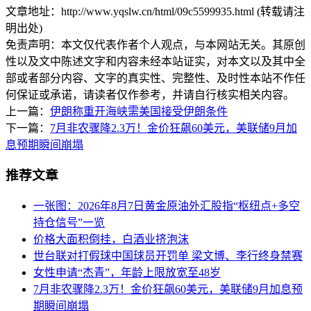
文章地址：http://www.yqslw.cn/html/09c5599935.html (转载请注
明出处)
免责声明：本文仅代表作者个人观点，与本网站无关。其原创
性以及文中陈述文字和内容未经本站证实，对本文以及其中全
部或者部分内容、文字的真实性、完整性、及时性本站不作任
何保证或承诺，请读者仅作参考，并请自行核实相关内容。
上一篇：
伊朗称重开海峡需美国接受伊朗条件
下一篇：
7月非农骤降2.3万！金价狂飙60美元，美联储9月加
息预期瞬间崩塌
推荐文章
一张图：2026年8月7日黄金原油外汇股指“枢纽点+多空
持仓信号”一览
价格大面积倒挂，白酒业挤泡沫
世台联对打假球中国球员开罚单 梁文博、李行终身禁赛
女性申请“杰青”，年龄上限放宽至48岁
7月非农骤降2.3万！金价狂飙60美元，美联储9月加息预
期瞬间崩塌